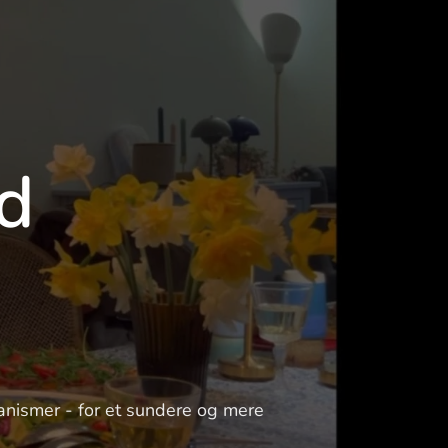
d
anismer - for et sundere og mere