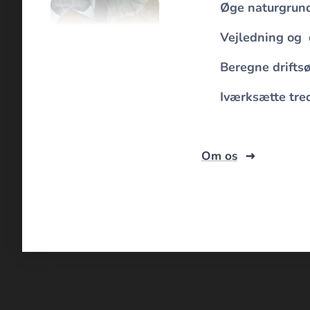
👆
Øge naturgrun
👉
Vejledning og
👉
Beregne drifts
👉
Iværksætte tred
Om os