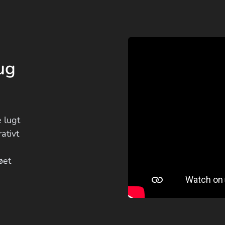
ug
 lugt
ativt
øet