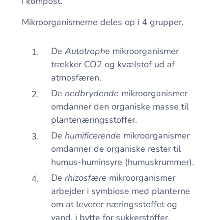
i kompost.
Mikroorganismerne deles op i 4 grupper.
De
Autotrophe
mikroorganismer
trækker CO2 og kvælstof ud af
atmosfæren.
De
nedbrydende
mikroorganismer
omdanner den organiske masse til
plantenæringsstoffer.
De
humificerende
mikroorganismer
omdanner de organiske rester til
humus-huminsyre (humuskrummer).
De
rhizosfære
mikroorganismer
arbejder i symbiose med planterne
om at leverer næringsstoffet og
vand, i bytte for sukkerstoffer.