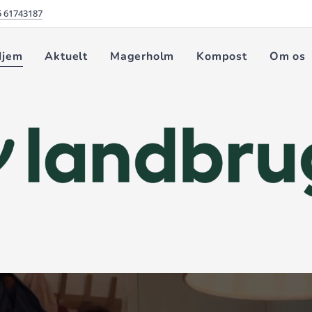
5 61743187
Hjem
Aktuelt
Magerholm
Kompost
Om os